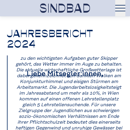
JAHRESBERICHT
2024
zu den wichtigsten Aufgaben guter Skipper
gehört, das Wetter immer im Auge zu behalten.
Die aktuelle wirtschaftliche Großwetterlage ist
Liebe Mitsegler:innen,
dabei gekennzeichnet von dunklen Wolken am
Konjunkturhimmel und eisigen Stürmen am
Arbeitsmarkt. Die Jugendarbeitslosigkeitsteigt
im Jahresabstand um mehr als 10%, in Wien
kommen auf einen offenen Lehrstellenplatz
gleich 5 Lehrstellensuchende. Für unsere
Zielgruppe der Jugendlichen aus schwierigen
sozio-ökonomischen Verhältnissen am Ende
ihrer Pflichtschulzeit bedeutet dies einerseits
heftigen Gegenwind und unruhige Gewässer bei