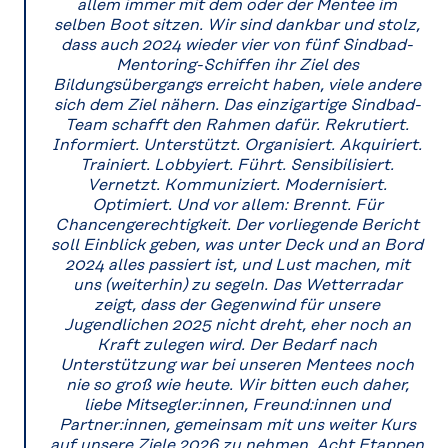
allem immer mit dem oder der Mentee im
selben Boot sitzen. Wir sind dankbar und stolz,
dass auch 2024 wieder vier von fünf Sindbad-
Mentoring-Schiffen ihr Ziel des
Bildungsübergangs erreicht haben, viele andere
sich dem Ziel nähern. Das einzigartige Sindbad-
Team schafft den Rahmen dafür. Rekrutiert.
Informiert. Unterstützt. Organisiert. Akquiriert.
Trainiert. Lobbyiert. Führt. Sensibilisiert.
Vernetzt. Kommuniziert. Modernisiert.
Optimiert. Und vor allem: Brennt. Für
Chancengerechtigkeit. Der vorliegende Bericht
soll Einblick geben, was unter Deck und an Bord
2024 alles passiert ist, und Lust machen, mit
uns (weiterhin) zu segeln. Das Wetterradar
zeigt, dass der Gegenwind für unsere
Jugendlichen 2025 nicht dreht, eher noch an
Kraft zulegen wird. Der Bedarf nach
Unterstützung war bei unseren Mentees noch
nie so groß wie heute. Wir bitten euch daher,
liebe Mitsegler:innen, Freund:innen und
Partner:innen, gemeinsam mit uns weiter Kurs
auf unsere Ziele 2026 zu nehmen. Acht Etappen