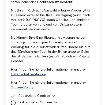
entsprechender Rechtsschutz besteht.
Mit Ihrem Klick auf „Auswahl erlauben“ oder „Alle
zulassen“ erteilen Sie Ihre Einwilligung (auch nach
Art. 49 (1)(a) DSGVO), dass Cookies und ähnliche
Technologien von uns und von Drittanbietern
verwendet werden dürfen.
Sie können Ihre Einwilligung, mit Ausnahme von
unbedingt notwendigen Cookies, jederzeit mit
Wirkung für die Zukunft widerrufen, indem Sie auf
das Büroklammer-Icon in der linken unteren Ecke
des Bildschirms klicken (es öffnet sich ein Pop-up
Fenster).
Hier finden Sie nähere Informationen in unserer
Datenschutzerklärung
.
UNSERE
Hier finden Sie nähere Informationen in unserer
KOOPERATIONSPARTN
Cookie-Policy
.
ER:INNEN
Essenzielle Cookies
Drittanbieter Cookies
Essenzielle Cookies sind Cookies, welche für