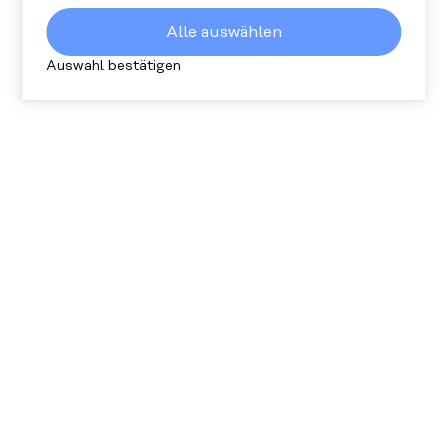
Cookies werden verwendet damit wir wissen
wie viele Personen unsere Website besuchen
Alle auswählen
und wie sie sich darauf verhalten. Alle
gesammelten Daten sind anonym.
Auswahl bestätigen