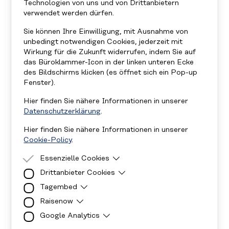
Technologien von uns und von Drittanbietern
verwendet werden dürfen.
Sie können Ihre Einwilligung, mit Ausnahme von
unbedingt notwendigen Cookies, jederzeit mit
Wirkung für die Zukunft widerrufen, indem Sie auf
das Büroklammer-Icon in der linken unteren Ecke
des Bildschirms klicken (es öffnet sich ein Pop-up
Fenster).
Hier finden Sie nähere Informationen in unserer
Datenschutzerklärung
.
Hier finden Sie nähere Informationen in unserer
Cookie-Policy
.
Essenzielle Cookies
Drittanbieter Cookies
Essenzielle Cookies sind Cookies, welche für
die ordnungsgemäße Funktion der Website
Tagembed
Drittanbieter Cookies sind Cookies, die
benötigt werden.
Drittanbieter-Software setzt, um Funktionen
Raisenow
Diese Cookies sind für die Anzeige der Social-
wie Google Maps zu ermöglichen.
Media Walls notwendig.
Google Analytics
Cookies werden für die Anzeige des
Spendenformulars verwendet.