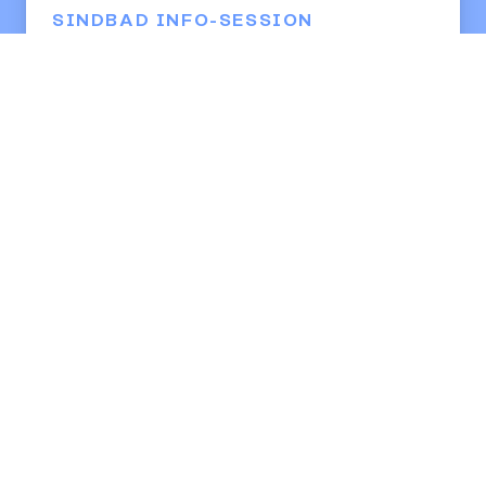
SINDBAD INFO-SESSION
Lerne uns kennen und
erfahre mehr über das
Mentoring-Programm! 🚀
Alle Termine sehen
Mehr übers Programm erfahren