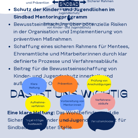
Schutz der Kinder- und Jugendlichen im
Sindbad Mentoringprogramm
Bewusstseinsmachung über potenzielle Risiken
in der Organisation und Implementierung von
präventiven Maßnahmen.
Schaffung eines sicheren Rahmens für Mentees,
Ehrenamtliche und Mitarbeiter:innen durch klar
definierte Prozesse und Verfahrensabläufe.
Beitrag für die Bewusstseinsschaffung von
Kinder- und Jugendschutz innerhalb und
außerhalb der Organisation.
DAS IST UNS WICHTIG
Eine klare Haltung:
Das Wohlbefinden und die
Sicherheit der Kinder und Jugendlichen steht für
Sindbad an oberster Stelle.