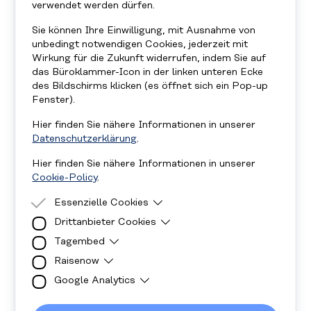
verwendet werden dürfen.
Sie können Ihre Einwilligung, mit Ausnahme von
unbedingt notwendigen Cookies, jederzeit mit
Wirkung für die Zukunft widerrufen, indem Sie auf
das Büroklammer-Icon in der linken unteren Ecke
des Bildschirms klicken (es öffnet sich ein Pop-up
Fenster).
Hier finden Sie nähere Informationen in unserer
Datenschutzerklärung
.
Hier finden Sie nähere Informationen in unserer
Cookie-Policy
.
Essenzielle Cookies
Drittanbieter Cookies
Essenzielle Cookies sind Cookies, welche für
die ordnungsgemäße Funktion der Website
Tagembed
Drittanbieter Cookies sind Cookies, die
benötigt werden.
Drittanbieter-Software setzt, um Funktionen
Raisenow
Diese Cookies sind für die Anzeige der Social-
wie Google Maps zu ermöglichen.
Media Walls notwendig.
Google Analytics
Cookies werden für die Anzeige des
Spendenformulars verwendet.
Cookies werden verwendet damit wir wissen