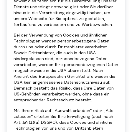
soweit dies technisch für die Bereitstellung unserer
Dienste unbedingt notwendig ist oder Sie darüber
hinaus in die Verarbeitung eingewilligt haben, um
unsere Webseite für Sie optimal zu gestalten,
fortlaufend zu verbessern und zu Werbezwecken.
FÜR LEHRPERSONEN
Bei der Verwendung von Cookies und ähnlichen
MENTORING FÜR
Technologien werden personenbezogene Daten
durch uns oder durch Drittanbieter verarbeitet.
JUGENDLICHE
Soweit Drittanbieter, die auch in den USA
niedergelassen sind, personenbezogene Daten
verarbeiten, werden Ihre personenbezogenen Daten
In unserem kostenlosen
möglicherweise in die USA übermittelt. Nach
Mentoringprogramm begleiten wir
Ansicht des Europäischen Gerichtshofs weisen die
sozioökonomisch benachteiligte
USA kein angemessenes Datenschutzniveau auf.
Schüler:innen im letzten Pflichtschuljahr auf
Demnach besteht das Risiko, dass Ihre Daten von
US-Behörden verarbeitet werden, ohne dass ein
dem Weg in die weiterführende Schule oder
entsprechender Rechtsschutz besteht.
Lehre. Jede:r Schüler:in bekommt eine:n
Mentor:in nur für sich.
Mit Ihrem Klick auf „Auswahl erlauben“ oder „Alle
zulassen“ erteilen Sie Ihre Einwilligung (auch nach
Art. 49 (1)(a) DSGVO), dass Cookies und ähnliche
Infogespräch vereinbaren
Technologien von uns und von Drittanbietern