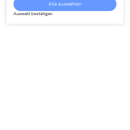
wie viele Personen unsere Website besuchen
Alle auswählen
und wie sie sich darauf verhalten. Alle
gesammelten Daten sind anonym.
Auswahl bestätigen