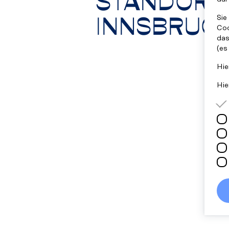
STANDORT
INNSBRUC
Sie
Coo
das
(es
Hie
Hie