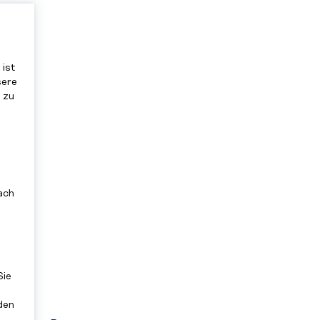
 ist
sere
 zu
ach
Sie
den