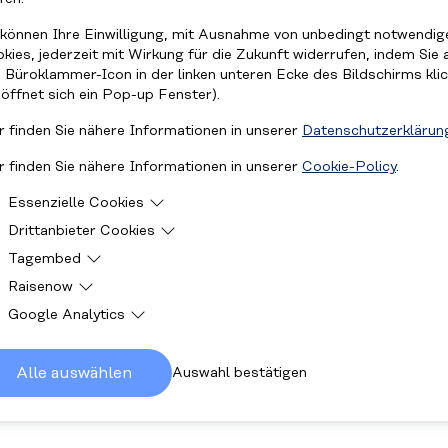
K
 können Ihre Einwilligung, mit Ausnahme von unbedingt notwendig
kies, jederzeit mit Wirkung für die Zukunft widerrufen, indem Sie 
 Büroklammer-Icon in der linken unteren Ecke des Bildschirms kli
 öffnet sich ein Pop-up Fenster).
r finden Sie nähere Informationen in unserer
Datenschutzerklärun
r finden Sie nähere Informationen in unserer
Cookie-Policy
.
Essenzielle Cookies
Drittanbieter Cookies
Essenzielle Cookies sind Cookies, welche für die ordnungsgemä
Funktion der Website benötigt werden.
Tagembed
Drittanbieter Cookies sind Cookies, die Drittanbieter-Software
setzt, um Funktionen wie Google Maps zu ermöglichen.
Raisenow
Diese Cookies sind für die Anzeige der Social-Media Walls
notwendig.
Google Analytics
Cookies werden für die Anzeige des Spendenformulars verwende
Cookies werden verwendet damit wir wissen wie viele Personen
unsere Website besuchen und wie sie sich darauf verhalten. Alle
Alle auswählen
Auswahl bestätigen
gesammelten Daten sind anonym.