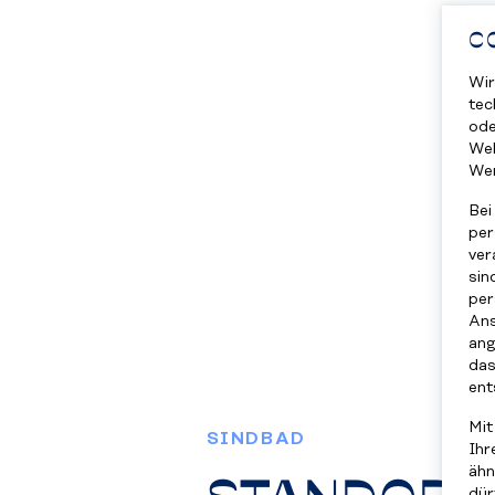
C
Wir
tec
ode
Web
We
Bei
per
ver
sin
per
Ans
ang
das
ent
Mit
SINDBAD
Ihr
ähn
dür