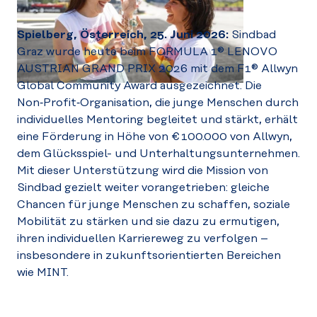
Spielberg, Österreich, 25. Juni 2026:
Sindbad
Graz wurde heute beim FORMULA 1® LENOVO
AUSTRIAN GRAND PRIX 2026 mit dem F1® Allwyn
Global Community Award ausgezeichnet. Die
Non‑Profit‑Organisation, die junge Menschen durch
individuelles Mentoring begleitet und stärkt, erhält
eine Förderung in Höhe von € 100.000 von Allwyn,
dem Glücksspiel- und Unterhaltungsunternehmen.
Mit dieser Unterstützung wird die Mission von
Sindbad gezielt weiter vorangetrieben: gleiche
Chancen für junge Menschen zu schaffen, soziale
Mobilität zu stärken und sie dazu zu ermutigen,
ihren individuellen Karriereweg zu verfolgen –
insbesondere in zukunftsorientierten Bereichen
wie MINT.