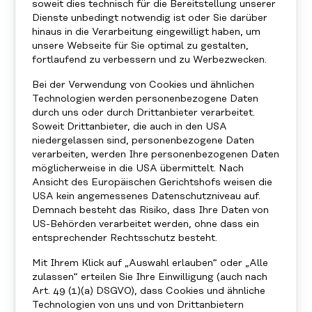
soweit dies technisch für die Bereitstellung unserer
Partnerschaft die Möglichkeit, die stetig wachsende
Dienste unbedingt notwendig ist oder Sie darüber
internationale Fanbasis zu nutzen, um Menschen
hinaus in die Verarbeitung eingewilligt haben, um
und Initiativen sichtbar zu machen, die positive
unsere Webseite für Sie optimal zu gestalten,
fortlaufend zu verbessern und zu Werbezwecken.
Veränderungen vorantreiben – und diese
inspirierenden Geschichten weltweit zu teilen.
Bei der Verwendung von Cookies und ähnlichen
Technologien werden personenbezogene Daten
durch uns oder durch Drittanbieter verarbeitet.
Soweit Drittanbieter, die auch in den USA
Über Formula 1®
niedergelassen sind, personenbezogene Daten
verarbeiten, werden Ihre personenbezogenen Daten
Die Formula 1®-Rennserie wurde 1950 ins Leben
möglicherweise in die USA übermittelt. Nach
gerufen und ist die prestigeträchtigste
Ansicht des Europäischen Gerichtshofs weisen die
Motorsportserie der Welt sowie die weltweit
USA kein angemessenes Datenschutzniveau auf.
Demnach besteht das Risiko, dass Ihre Daten von
populärste jährlich ausgetragene Sportserie.
US-Behörden verarbeitet werden, ohne dass ein
entsprechender Rechtsschutz besteht.
Formula One World Championship Limited ist Teil
der Formula 1® und hält die exklusiven
Mit Ihrem Klick auf „Auswahl erlauben“ oder „Alle
kommerziellen Rechte an der FIA Formula One
zulassen“ erteilen Sie Ihre Einwilligung (auch nach
World Championship™.
Art. 49 (1)(a) DSGVO), dass Cookies und ähnliche
Technologien von uns und von Drittanbietern