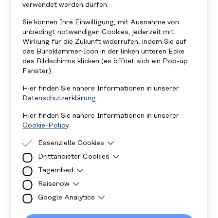
Formula 1® ist eine Tochtergesellschaft der
verwendet werden dürfen.
Liberty Media Corporation (NASDAQ: FWONA,
Sie können Ihre Einwilligung, mit Ausnahme von
FWONK, LLYVA, LLVYK) und dem Formula One
unbedingt notwendigen Cookies, jederzeit mit
Group Tracking Stock zugeordnet.
Wirkung für die Zukunft widerrufen, indem Sie auf
das Büroklammer-Icon in der linken unteren Ecke
Das F1‑Logo, das F1 Formula 1®‑Logo, „Formula
des Bildschirms klicken (es öffnet sich ein Pop-up
1®“, „F1“, „FIA FORMULA ONE WORLD
Fenster).
CHAMPIONSHIP“, „GRAND PRIX“, „PADDOCK
Hier finden Sie nähere Informationen in unserer
CLUB“ sowie damit verbundene Bezeichnungen
Datenschutzerklärung
.
sind Marken der Formula One Licensing BV, einem
Hier finden Sie nähere Informationen in unserer
Unternehmen der Formula 1®. Alle Rechte
Cookie-Policy
.
vorbehalten.
Essenzielle Cookies
Bilder von
Hoch Zwei Photography
Drittanbieter Cookies
Essenzielle Cookies sind Cookies, welche für
die ordnungsgemäße Funktion der Website
Tagembed
Drittanbieter Cookies sind Cookies, die
benötigt werden.
Drittanbieter-Software setzt, um Funktionen
Raisenow
Diese Cookies sind für die Anzeige der Social-
wie Google Maps zu ermöglichen.
Media Walls notwendig.
Google Analytics
Cookies werden für die Anzeige des
Spendenformulars verwendet.
Cookies werden verwendet damit wir wissen