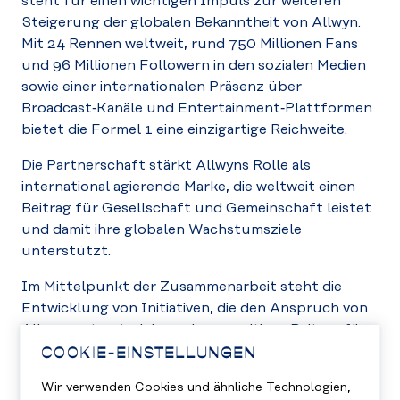
steht für einen wichtigen Impuls zur weiteren
Steigerung der globalen Bekanntheit von Allwyn.
Mit 24 Rennen weltweit, rund 750 Millionen Fans
und 96 Millionen Followern in den sozialen Medien
sowie einer internationalen Präsenz über
Broadcast‑Kanäle und Entertainment‑Plattformen
bietet die Formel 1 eine einzigartige Reichweite.
Die Partnerschaft stärkt Allwyns Rolle als
international agierende Marke, die weltweit einen
Beitrag für Gesellschaft und Gemeinschaft leistet
und damit ihre globalen Wachstumsziele
unterstützt.
Im Mittelpunkt der Zusammenarbeit steht die
Entwicklung von Initiativen, die den Anspruch von
Allwyn unterstreichen, einen positiven Beitrag für
COOKIE-EINSTELLUNGEN
die Gesellschaft zu leisten. Da sowohl Allwyn als
auch die Formula 1® das Ziel verfolgen, Fans und
Wir verwenden Cookies und ähnliche Technologien,
lokale Gemeinschaften zu stärken, eröffnet die